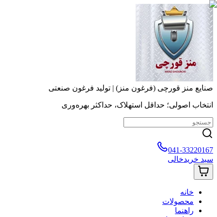
صنایع منز قورچی (فرغون منز) | تولید فرغون صنعتی
انتخاب اصولی؛ حداقل استهلاک، حداکثر بهره‌وری
041-33220167
سبد خرید
خالی
خانه
محصولات
راهنما