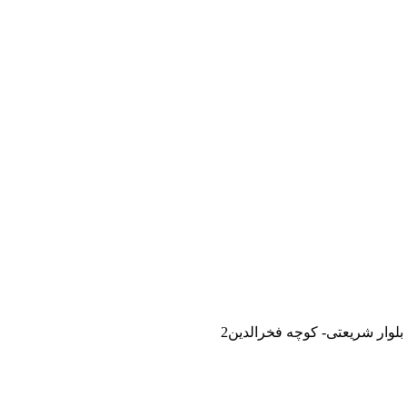
لوار شریعتی- کوچه فخرالدین2