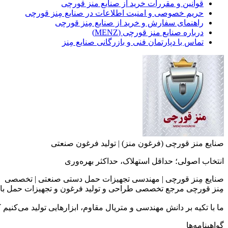
قوانین و مقررات خرید از صنایع منز قورچی
حریم خصوصی و امنیت اطلاعات در صنایع مِنز قورچی
راهنمای سفارش و خرید از صنایع مِنز قورچی
درباره صنایع منز قورچی (MENZ)
تماس با دپارتمان فنی و بازرگانی صنایع مِنز
صنایع منز قورچی (فرغون منز) | تولید فرغون صنعتی
انتخاب اصولی؛ حداقل استهلاک، حداکثر بهره‌وری
صنایع مِنز قورچی | مهندسی تجهیزات حمل دستی صنعتی | تخصصی
مِنز قورچی مرجع تخصصی طراحی و تولید فرغون و تجهیزات حمل با
ما با تکیه بر دانش مهندسی و متریال مقاوم، ابزارهایی تولید می‌کنیم
گواهینامه‌ها