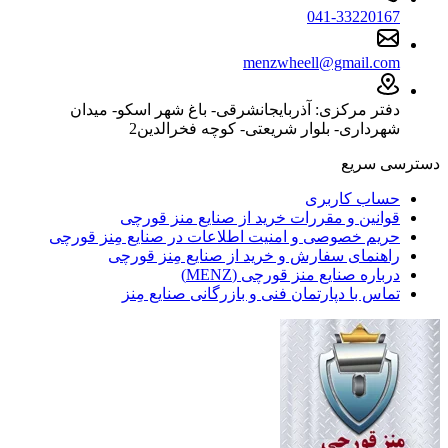
041-33220167
menzwheell@gmail.com
دفتر مرکزی: آذربایجانشرقی- باغ شهر اسکو- میدان
شهرداری- بلوار شریعتی- کوچه فخرالدین2
دسترسی سریع
حساب کاربری
قوانین و مقررات خرید از صنایع منز قورچی
حریم خصوصی و امنیت اطلاعات در صنایع مِنز قورچی
راهنمای سفارش و خرید از صنایع مِنز قورچی
درباره صنایع منز قورچی (MENZ)
تماس با دپارتمان فنی و بازرگانی صنایع مِنز