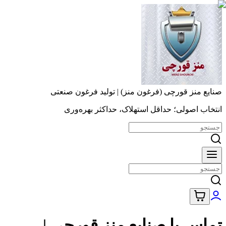
صنایع منز قورچی (فرغون منز) | تولید فرغون صنعتی
انتخاب اصولی؛ حداقل استهلاک، حداکثر بهره‌وری
تماس با صنایع منز قورچی |