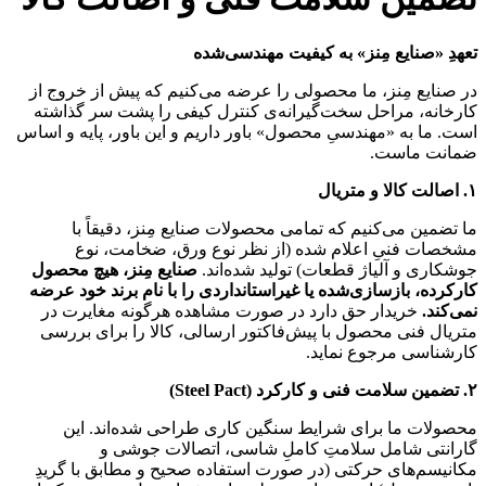
تعهدِ «صنایع مِنز» به کیفیت مهندسی‌شده
در صنایع مِنز، ما محصولی را عرضه می‌کنیم که پیش از خروج از
کارخانه، مراحل سخت‌گیرانه‌ی کنترل کیفی را پشت سر گذاشته
است. ما به «مهندسیِ محصول» باور داریم و این باور، پایه و اساس
ضمانت ماست.
۱. اصالت کالا و متریال
ما تضمین می‌کنیم که تمامی محصولات صنایع مِنز، دقیقاً با
مشخصات فنیِ اعلام شده (از نظر نوع ورق، ضخامت، نوع
جوشکاری و آلیاژ قطعات) تولید شده‌اند.
صنایع مِنز، هیچ محصول
کارکرده، بازسازی‌شده یا غیراستانداردی را با نام برند خود عرضه
نمی‌کند.
خریدار حق دارد در صورت مشاهده هرگونه مغایرت در
متریال فنی محصول با پیش‌فاکتور ارسالی، کالا را برای بررسی
کارشناسی مرجوع نماید.
۲. تضمین سلامت فنی و کارکرد (
Steel Pact)
محصولات ما برای شرایط سنگین کاری طراحی شده‌اند. این
گارانتی شامل سلامتِ کاملِ شاسی، اتصالات جوشی و
مکانیسم‌های حرکتی (در صورت استفاده صحیح و مطابق با گریدِ