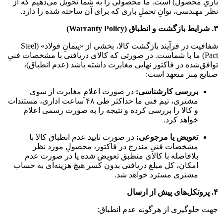
باریِ محصول) است. ما محصولی را به شما تحویل می‌دهیم که از
نظر مهندسی، توانِ تحملِ باری که برای آن ساخته شده را دارد.
۳. شرایط بازگشت و انطباق (
Warranty Policy)
شفافیت در فرآیند بازگشت کالا، بخشی از «پیمانِ فولاد» (
Steel
Pact)
ما با شماست. در صورتی که کالای دریافتی با مشخصات فنیِ
توافق‌شده در فاکتور نهایی مغایرت داشته باشد (عدم انطباق)،
صنایع مِنز متعهد است:
بررسی کارشناسی:
در صورت اعلامِ مغایرت از سوی
مشتری، تیم فنی ما حداکثر طی ۴۸ ساعت اداری، مستندات
و کالا را بررسی کرده و نتیجه را به صورت رسمی اعلام
خواهد کرد.
تعویض یا مرجوعی:
در صورت تایید عدم انطباق کالا با
مشخصات فنیِ مندرج در فاکتور، محصولِ مورد نظر
بلافاصله با کالای منطبق تعویض شده یا در صورت عدم
امکان، کل مبلغ دریافتی بدون کسر هیچ هزینه‌ای به حساب
مشتری مسترد خواهد شد.
۴. پروتکل‌های پیش از ارسال
جهت جلوگیری از هرگونه عدم انطباق: