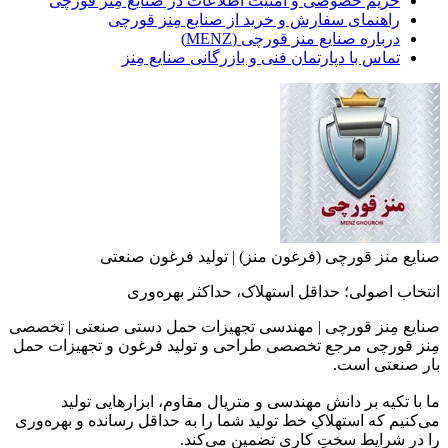
حریم خصوصی و امنیت اطلاعات در صنایع مِنز قورچی
راهنمای سفارش و خرید از صنایع مِنز قورچی
درباره صنایع منز قورچی (MENZ)
تماس با دپارتمان فنی و بازرگانی صنایع مِنز
صنایع منز قورچی (فرغون منز) | تولید فرغون صنعتی
انتخاب اصولی؛ حداقل استهلاک، حداکثر بهره‌وری
صنایع مِنز قورچی | مهندسی تجهیزات حمل دستی صنعتی | تخصصی
مِنز قورچی مرجع تخصصی طراحی و تولید فرغون و تجهیزات حمل
بار صنعتی است.
ما با تکیه بر دانش مهندسی و متریال مقاوم، ابزارهایی تولید
می‌کنیم که استهلاکِ خط تولید شما را به حداقل رسانده و بهره‌وری
را در شرایط سختِ کاری تضمین می‌کند.