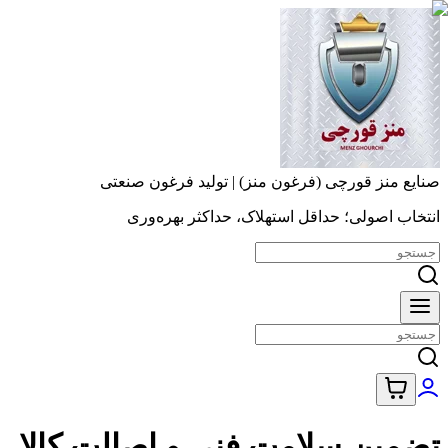
صنایع منز قورچی (فرغون منز) | تولید فرغون صنعتی
انتخاب اصولی؛ حداقل استهلاک، حداکثر بهره‌وری
تضمین سلامت فنی و اصالت کالا