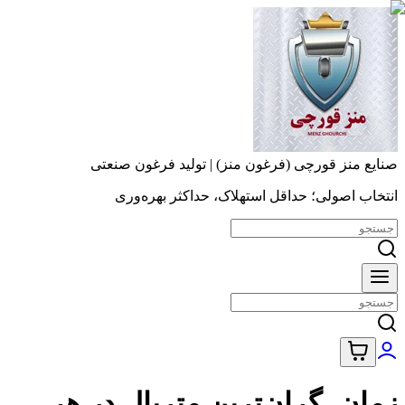
صنایع منز قورچی (فرغون منز) | تولید فرغون صنعتی
انتخاب اصولی؛ حداقل استهلاک، حداکثر بهره‌وری
زمان، گران‌ترین متریال در هر