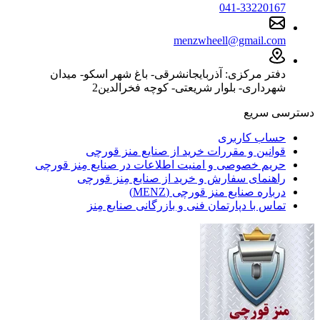
041-33220167
menzwheell@gmail.com
دفتر مرکزی: آذربایجانشرقی- باغ شهر اسکو- میدان
شهرداری- بلوار شریعتی- کوچه فخرالدین2
دسترسی سریع
حساب کاربری
قوانین و مقررات خرید از صنایع منز قورچی
حریم خصوصی و امنیت اطلاعات در صنایع مِنز قورچی
راهنمای سفارش و خرید از صنایع مِنز قورچی
درباره صنایع منز قورچی (MENZ)
تماس با دپارتمان فنی و بازرگانی صنایع مِنز