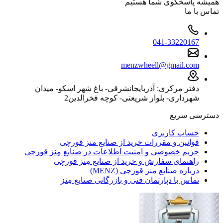
همیشه پاسخگوی شما هستیم
تماس با ما
041-33220167
menzwheell@gmail.com
دفتر مرکزی: آذربایجانشرقی- باغ شهر اسکو- میدان
شهرداری- بلوار شریعتی- کوچه فخرالدین2
دسترسی سریع
حساب کاربری
قوانین و مقررات خرید از صنایع منز قورچی
حریم خصوصی و امنیت اطلاعات در صنایع مِنز قورچی
راهنمای سفارش و خرید از صنایع مِنز قورچی
درباره صنایع منز قورچی (MENZ)
تماس با دپارتمان فنی و بازرگانی صنایع مِنز