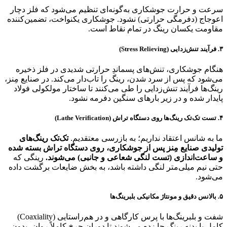
سرعت و حرارت جوشکاری به‌گونه‌ای تنظیم می‌شود که فلز دچار
اعوجاج (دفرمگی حرارتی) نشود. جوشکاری یکنواخت، تضمین‌کننده
مقاومت یکسان رینگ در تمام نقاط است.
۳. فرآیند تنش‌زدایی (Stress Relieving)
هنگام جوشکاری، تنش‌های پسماندِ حرارتی شدیدی در فلز ذخیره
می‌شود که پس از سرد شدن، رینگ را تاب‌دار می‌کند. در صنایع مِنز،
رینگ‌ها فرآیند تنش‌زدایی را طی می‌کنند تا ساختار مولکولی فولاد
پایدار شده و در زیر بارهای سنگین دفرمه نشود.
۴. تست تک‌تک رینگ‌ها روی دستگاه تراش (Lathe Verification)
ما به شانس اعتقاد نداریم؛ به بازرسی معتقدیم.
تک‌تک رینگ‌های
تولیدی صنایع مِنز پس از جوشکاری، روی دستگاه تراش بسته شده
و ساعت‌اندازی (تست لنگی شعاعی و جانبی) می‌شوند.
رینگی که
حتی نیم میلی‌متر لنگی داشته باشد، به بخش ضایعات برگشت داده
می‌شود.
۵. بالانس دقیق و مونتاژ مکانیکی بلبرینگ‌ها
شفت و بلبرینگ‌ها با پرس کارگاهی و در هم‌راستایی (Coaxiality)
کامل با بدنه رینگ جا زده می‌شوند تا دوران چرخ کاملاً روان، بدون