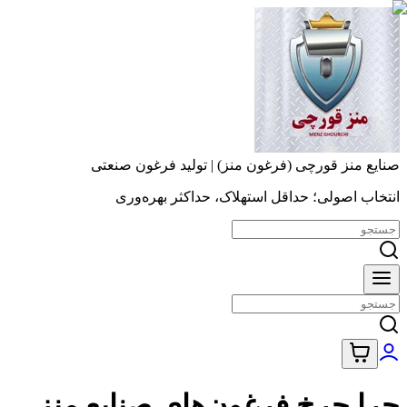
صنایع منز قورچی (فرغون منز) | تولید فرغون صنعتی
انتخاب اصولی؛ حداقل استهلاک، حداکثر بهره‌وری
چرا چرخ فرغون‌های صنایع مِنز