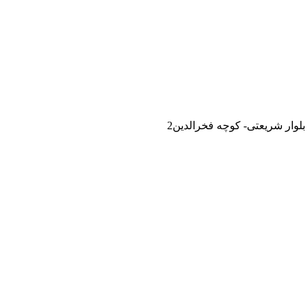
لوار شریعتی- کوچه فخرالدین2