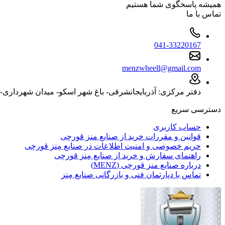
همیشه پاسخگوی شما هستیم
تماس با ما
041-33220167
menzwheell@gmail.com
دفتر مرکزی: آذربایجانشرقی- باغ شهر اسکو- میدان شهرداری- ب
دسترسی سریع
حساب کاربری
قوانین و مقررات خرید از صنایع منز قورچی
حریم خصوصی و امنیت اطلاعات در صنایع مِنز قورچی
راهنمای سفارش و خرید از صنایع مِنز قورچی
درباره صنایع منز قورچی (MENZ)
تماس با دپارتمان فنی و بازرگانی صنایع مِنز