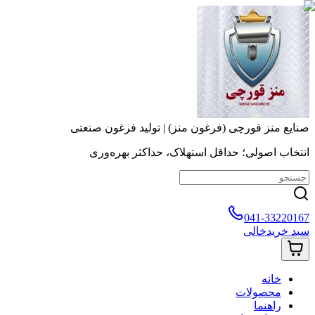
صنایع منز قورچی (فرغون منز) | تولید فرغون صنعتی
انتخاب اصولی؛ حداقل استهلاک، حداکثر بهره‌وری
041-33220167
سبد خرید
خالی
خانه
محصولات
راهنما