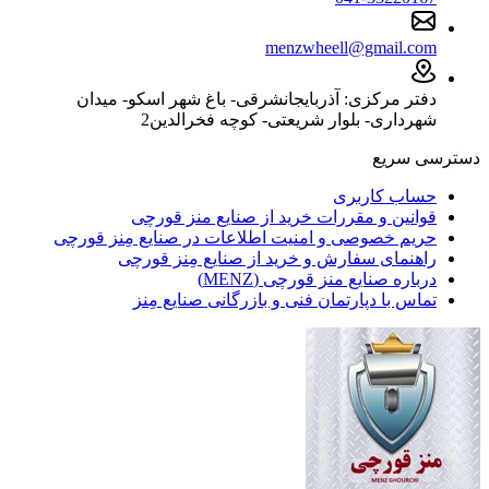
menzwheell@gmail.com
دفتر مرکزی: آذربایجانشرقی- باغ شهر اسکو- میدان
شهرداری- بلوار شریعتی- کوچه فخرالدین2
دسترسی سریع
حساب کاربری
قوانین و مقررات خرید از صنایع منز قورچی
حریم خصوصی و امنیت اطلاعات در صنایع مِنز قورچی
راهنمای سفارش و خرید از صنایع مِنز قورچی
درباره صنایع منز قورچی (MENZ)
تماس با دپارتمان فنی و بازرگانی صنایع مِنز